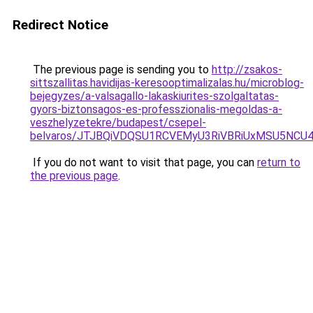
Redirect Notice
The previous page is sending you to
http://zsakos-
sittszallitas.havidijas-keresooptimalizalas.hu/microblog-
bejegyzes/a-valsagallo-lakaskiurites-szolgaltatas-
gyors-biztonsagos-es-professzionalis-megoldas-a-
veszhelyzetekre/budapest/csepel-
belvaros/JTJBQiVDQSU1RCVEMyU3RiVBRiUxMSU5N
If you do not want to visit that page, you can
return to
the previous page
.