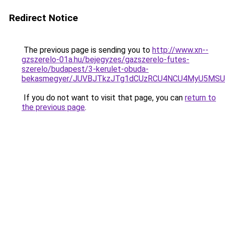
Redirect Notice
The previous page is sending you to
http://www.xn--
gzszerelo-01a.hu/bejegyzes/gazszerelo-futes-
szerelo/budapest/3-kerulet-obuda-
bekasmegyer/JUVBJTkzJTg1dCUzRCU4NCU4MyU5MSU
If you do not want to visit that page, you can
return to
the previous page
.