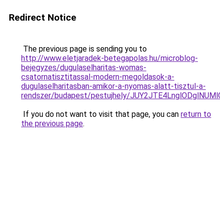
Redirect Notice
The previous page is sending you to
http://www.eletjaradek-betegapolas.hu/microblog-
bejegyzes/dugulaselharitas-womas-
csatornatisztitassal-modern-megoldasok-a-
dugulaselharitasban-amikor-a-nyomas-alatt-tisztul-a-
rendszer/budapest/pestujhely/JUY2JTE4LnglODg
If you do not want to visit that page, you can
return to
the previous page
.