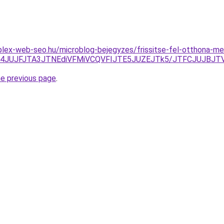
plex-web-seo.hu/microblog-bejegyzes/frissitse-fel-otthona-m
IwJTA4JUJFJTA3JTNEdiVFMiVCQVFIJTE5JUZEJTk5/JTFCJUJ
he previous page
.