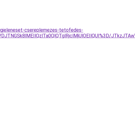
egjeleneset-csereplemezes-tetofedes-
BJTVDJTNGSk8lMEIlQzlTa0QlQTglRjclMjUlOEIlQUI%3D/JT