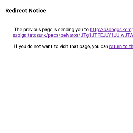
Redirect Notice
The previous page is sending you to
http://badogos.kom
szolgaltatasunk/pecs/belvaros/JTg1JTFEJUY1JU
If you do not want to visit that page, you can
return to t